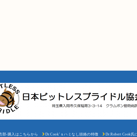
売部-購入はこちらから
Dr.Cook’ｓハミなし頭絡の特徴
Dr.Robert Coo