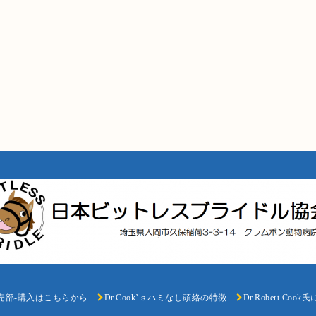
売部-購入はこちらから
Dr.Cook’ｓハミなし頭絡の特徴
Dr.Robert Coo